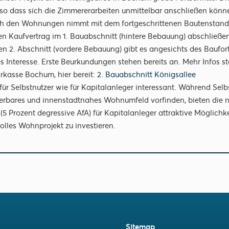
so dass sich die Zimmererarbeiten unmittelbar anschließen können
h den Wohnungen nimmt mit dem fortgeschrittenen Bautenstand s
en Kaufvertrag im 1. Bauabschnitt (hintere Bebauung) abschließen
 den 2. Abschnitt (vordere Bebauung) gibt es angesichts des Baufor
s Interesse. Erste Beurkundungen stehen bereits an. Mehr Infos ste
rkasse Bochum, hier bereit:
2. Bauabschnitt Königsallee
ür Selbstnutzer wie für Kapitalanleger interessant. Während Selb
derbares und innenstadtnahes Wohnumfeld vorfinden, bieten die 
 Prozent degressive AfA) für Kapitalanleger attraktive Möglichkei
lles Wohnprojekt zu investieren.
Sitemap