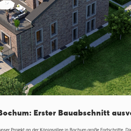
 Bochum: Erster Bauabschnitt ausv
nser Projekt an der Königsallee in Bochum große Fortschritte. D